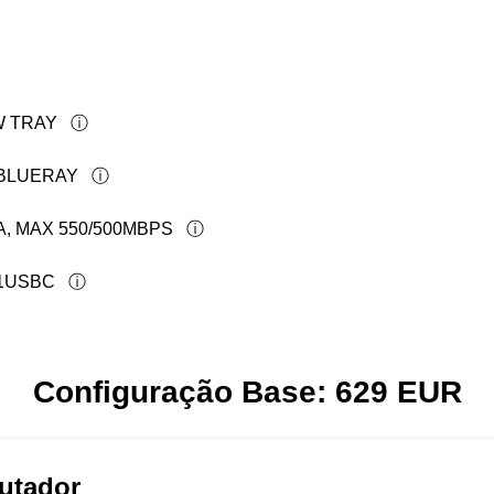
9W TRAY
 BLUERAY
A, MAX 550/500MBPS
 1USBC
Configuração Base:
629
EUR
utador