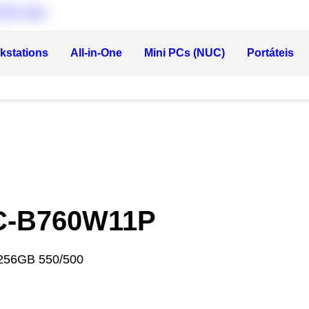
kstations
All-in-One
Mini PCs (NUC)
Portáteis
PC-B760W11P
256GB 550/500