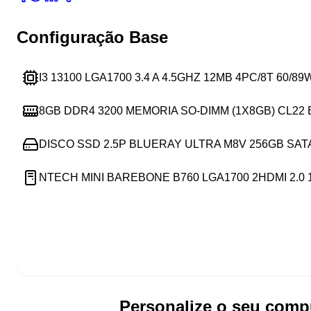
Configuração Base
I3 13100 LGA1700 3.4 A 4.5GHZ 12MB 4PC/8T 60/8
8GB DDR4 3200 MEMORIA SO-DIMM (1X8GB) CL22
DISCO SSD 2.5P BLUERAY ULTRA M8V 256GB SAT
NTECH MINI BAREBONE B760 LGA1700 2HDMI 2.0
Personalize o seu comp