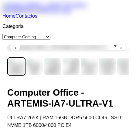
Home
Contactos
Categoria
1
/
8
‹
›
Computer Office -
ARTEMIS-IA7-ULTRA-V1
ULTRA7 265K | RAM 16GB DDR5 5600 CL46 | SSD
NVME 1TB 6000/4000 PCIE4