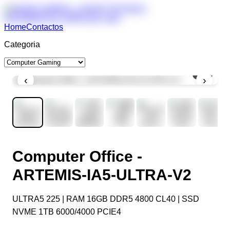
Home
Contactos
Categoria
1
/
8
‹
›
Computer Office -
ARTEMIS-IA5-ULTRA-V2
ULTRA5 225 | RAM 16GB DDR5 4800 CL40 | SSD
NVME 1TB 6000/4000 PCIE4